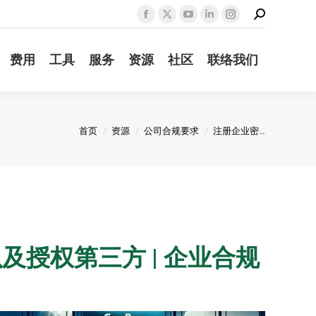
Search:
Facebook
X
YouTube
Linkedin
Instagram
page
page
page
page
page
费用
工具
服务
资源
社区
联络我们
opens
opens
opens
opens
opens
in
in
in
in
in
new
new
new
new
new
window
window
window
window
window
您在这里：
首页
资源
公司合规要求
注册企业密…
以及授权第三方 | 企业合规