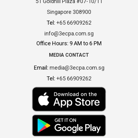
51 Goldhill Plaza #07-10/11
Singapore 308900
Tel:
+65 66909262
info@3ecpa.com.sg
Office Hours: 9 AM to 6 PM
MEDIA CONTACT
Email:
media@3ecpa.com.sg
Tel:
+65 66909262