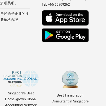
的多项奖项。
Tel:
+65 66909262
事务所给予企业的注
服务价格合理
Singapore’s Best
Best Immigration
Home-grown Global
Consultant in Singapore
Accounting Network