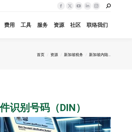
Search:
Facebook
X
YouTube
Linkedin
Instagram
page
page
page
page
page
费用
工具
服务
资源
社区
联络我们
opens
opens
opens
opens
opens
in
in
in
in
in
new
new
new
new
new
window
window
window
window
window
您在这里：
首页
资源
新加坡税务
新加坡内陆…
件识别号码（DIN）