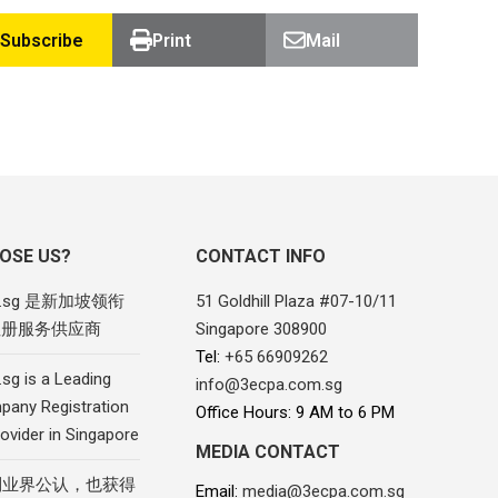
Subscribe
Print
Mail
OSE US?
CONTACT INFO
om.sg 是新加坡领衔
51 Goldhill Plaza #07-10/11
注册服务供应商
Singapore 308900
Tel:
+65 66909262
sg is a Leading
info@3ecpa.com.sg
pany Registration
Office Hours: 9 AM to 6 PM
ovider in Singapore
MEDIA CONTACT
到业界公认，也获得
Email:
media@3ecpa.com.sg