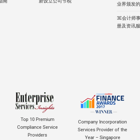
指南
新设立公司节税
业界颁发
3E会计师
册及资讯
Top 10 Premium
Company Incorporation
Compliance Service
Services Provider of the
Providers
Year – Singapore