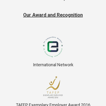
Our Award and Recognition
International Network
TAFEP Exemplary Employer Award 2016