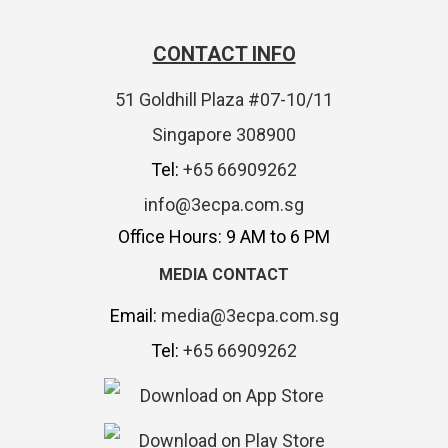
CONTACT INFO
51 Goldhill Plaza #07-10/11
Singapore 308900
Tel:
+65 66909262
info@3ecpa.com.sg
Office Hours: 9 AM to 6 PM
MEDIA CONTACT
Email:
media@3ecpa.com.sg
Tel:
+65 66909262