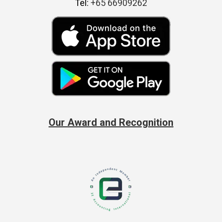
Tel:
+65 66909262
Our Award and Recognition