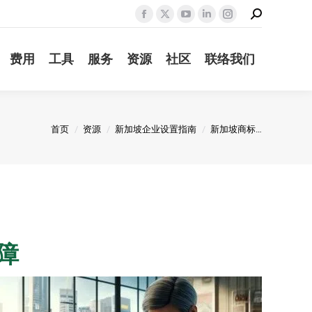
Search:
Facebook
X
YouTube
Linkedin
Instagram
page
page
page
page
page
费用
工具
服务
资源
社区
联络我们
opens
opens
opens
opens
opens
in
in
in
in
in
new
new
new
new
new
window
window
window
window
window
您在这里：
首页
资源
新加坡企业设置指南
新加坡商标…
障