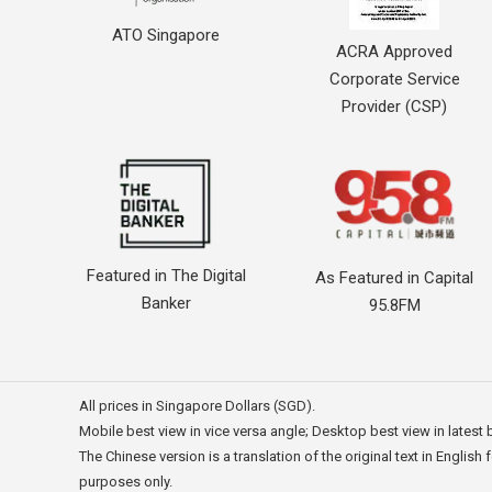
ATO Singapore
ACRA Approved
Corporate Service
Provider (CSP)
Featured in The Digital
As Featured in Capital
Banker
95.8FM
All prices in Singapore Dollars (SGD).
Mobile best view in vice versa angle; Desktop best view in latest
The Chinese version is a translation of the original text in English 
purposes only.