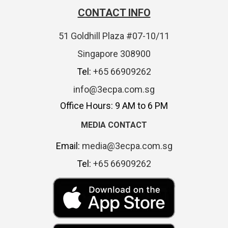
CONTACT INFO
51 Goldhill Plaza #07-10/11
Singapore 308900
Tel:
+65 66909262
info@3ecpa.com.sg
Office Hours: 9 AM to 6 PM
MEDIA CONTACT
Email:
media@3ecpa.com.sg
Tel:
+65 66909262