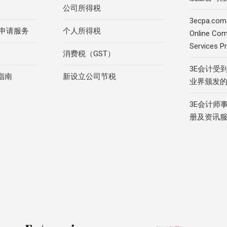
公司所得税
3ecpa.com.
R申请服务
个人所得税
Online Com
Services Pr
消费税（GST）
3E会计受
指南
新设立公司节税
业界颁发
3E会计师
册及资讯