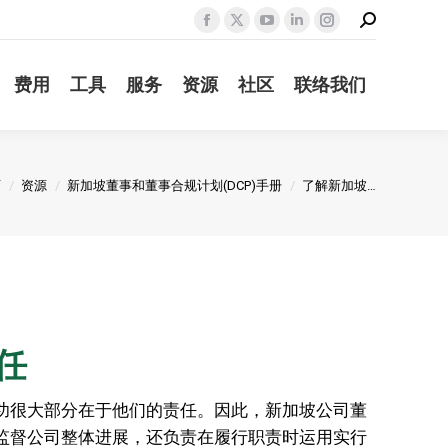
Search:
Facebook
X
YouTube
Linkedin
Instagram
page
page
page
page
page
费用
工具
服务
资源
社区
联络我们
opens
opens
opens
opens
opens
in
in
in
in
in
new
new
new
new
new
window
window
window
window
window
在这里：
页
资源
新加坡董事和董事合规计划(DCP)手册
了解新加坡…
任
功很大部分在于他们的责任。因此，新加坡公司董
监督公司整体进展，还负责在履行职责时运用实行