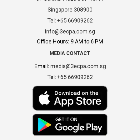
Singapore 308900
Tel:
+65 66909262
info@3ecpa.com.sg
Office Hours: 9 AM to 6 PM
MEDIA CONTACT
Email:
media@3ecpa.com.sg
Tel:
+65 66909262