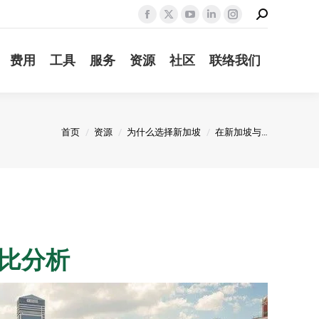
Search:
Facebook
X
YouTube
Linkedin
Instagram
page
page
page
page
page
费用
工具
服务
资源
社区
联络我们
opens
opens
opens
opens
opens
in
in
in
in
in
new
new
new
new
new
window
window
window
window
window
您在这里：
首页
资源
为什么选择新加坡
在新加坡与…
对比分析