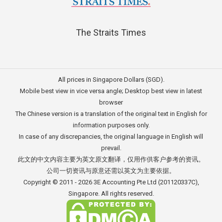
The Straits Times
All prices in Singapore Dollars (SGD).
Mobile best view in vice versa angle; Desktop best view in latest
browser
The Chinese version is a translation of the original text in English for
information purposes only.
In case of any discrepancies, the original language in English will
prevail.
此文的中文内容主要为英文原文翻译，仅用作供客户参考的资讯。
公司一切资讯与原意还需以英文为主要依据。
Copyright © 2011 - 2026
3E Accounting Pte Ltd
(201120337C),
Singapore. All rights reserved.