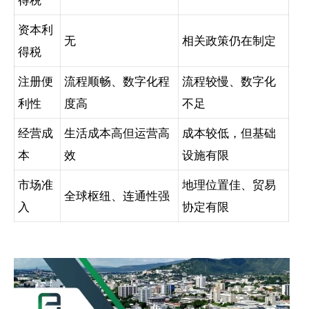
资本利
无
相关政策仍在制定
得税
注册便
流程顺畅、数字化程
流程较慢、数字化
利性
度高
不足
经营成
生活成本高但运营高
成本较低，但基础
本
效
设施有限
市场准
地理位置佳、贸易
全球枢纽、连通性强
入
协定有限