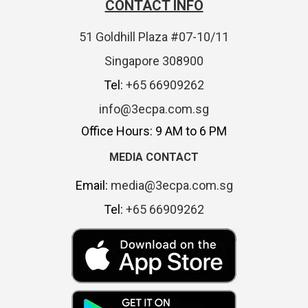
CONTACT INFO
51 Goldhill Plaza #07-10/11
Singapore 308900
Tel:
+65 66909262
info@3ecpa.com.sg
Office Hours: 9 AM to 6 PM
MEDIA CONTACT
Email:
media@3ecpa.com.sg
Tel:
+65 66909262