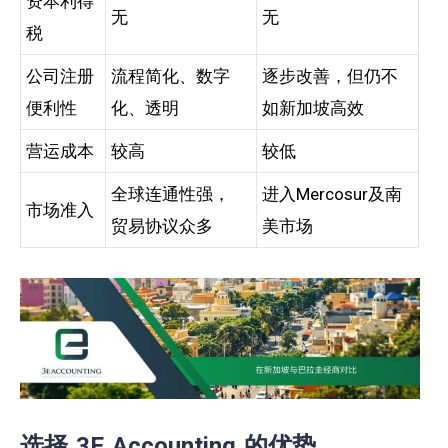
资本利得
无
无
税
公司注册
流程简化、数字
逐步改善，但仍不
便利性
化、透明
如新加坡高效
营运成本
较高
较低
全球连通性强，
进入Mercosur及南
市场准入
贸易协议众多
美市场
选择 3E Accounting 的优势