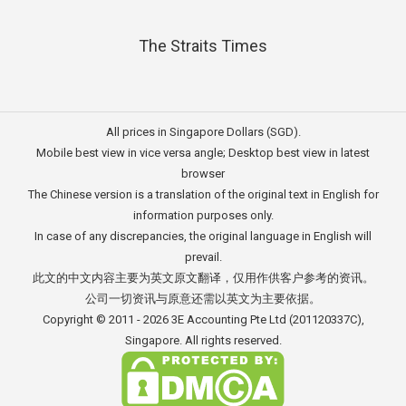
The Straits Times
All prices in Singapore Dollars (SGD).
Mobile best view in vice versa angle; Desktop best view in latest
browser
The Chinese version is a translation of the original text in English for
information purposes only.
In case of any discrepancies, the original language in English will
prevail.
此文的中文内容主要为英文原文翻译，仅用作供客户参考的资讯。
公司一切资讯与原意还需以英文为主要依据。
Copyright © 2011 - 2026
3E Accounting Pte Ltd
(201120337C),
Singapore. All rights reserved.