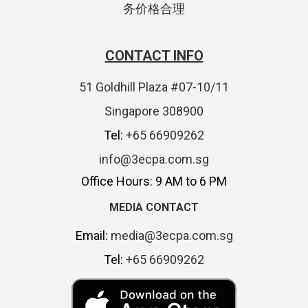
务价格合理
CONTACT INFO
51 Goldhill Plaza #07-10/11
Singapore 308900
Tel:
+65 66909262
info@3ecpa.com.sg
Office Hours: 9 AM to 6 PM
MEDIA CONTACT
Email:
media@3ecpa.com.sg
Tel:
+65 66909262