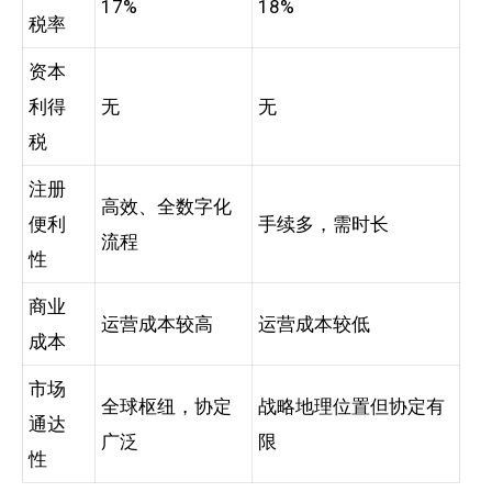
17%
18%
税率
资本
利得
无
无
税
注册
高效、全数字化
便利
手续多，需时长
流程
性
商业
运营成本较高
运营成本较低
成本
市场
全球枢纽，协定
战略地理位置但协定有
通达
广泛
限
性