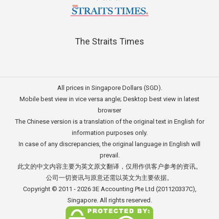
The Straits Times
All prices in Singapore Dollars (SGD).
Mobile best view in vice versa angle; Desktop best view in latest
browser
The Chinese version is a translation of the original text in English for
information purposes only.
In case of any discrepancies, the original language in English will
prevail.
此文的中文内容主要为英文原文翻译，仅用作供客户参考的资讯。
公司一切资讯与原意还需以英文为主要依据。
Copyright © 2011 - 2026
3E Accounting Pte Ltd
(201120337C),
Singapore. All rights reserved.