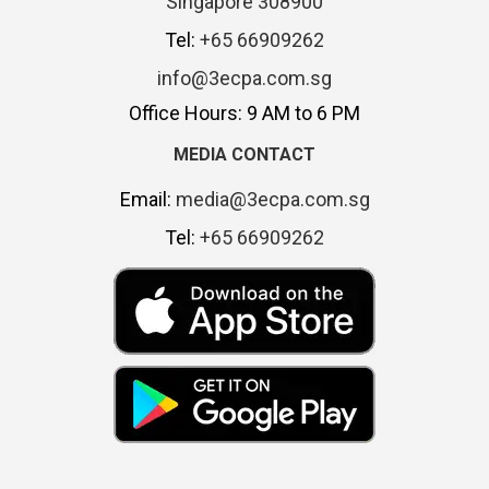
Singapore 308900
Tel:
+65 66909262
info@3ecpa.com.sg
Office Hours: 9 AM to 6 PM
MEDIA CONTACT
Email:
media@3ecpa.com.sg
Tel:
+65 66909262