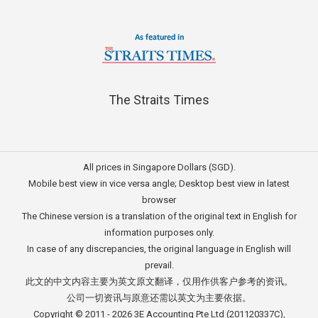
The Straits Times
All prices in Singapore Dollars (SGD).
Mobile best view in vice versa angle; Desktop best view in latest
browser
The Chinese version is a translation of the original text in English for
information purposes only.
In case of any discrepancies, the original language in English will
prevail.
此文的中文内容主要为英文原文翻译，仅用作供客户参考的资讯。
公司一切资讯与原意还需以英文为主要依据。
Copyright © 2011 - 2026
3E Accounting Pte Ltd
(201120337C),