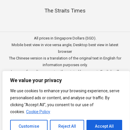
The Straits Times
All prices in Singapore Dollars (SGD).
Mobile best view in vice versa angle; Desktop best view in latest
browser
The Chinese version is a translation of the original text in English for
information purposes only.
In case of any discrepancies, the original language in English will
prevail.
We value your privacy
此文的中文内容主要为英文原文翻译，仅用作供客户参考的资讯。
We use cookies to enhance your browsing experience, serve
公司一切资讯与原意还需以英文为主要依据。
personalised ads or content, and analyse our traffic. By
Copyright © 2011 - 2026
3E Accounting Pte Ltd
(201120337C),
clicking "Accept All", you consent to our use of
Singapore. All rights reserved.
cookies.
Cookie Policy
Channel to Contact
Customise
Reject All
Accept All