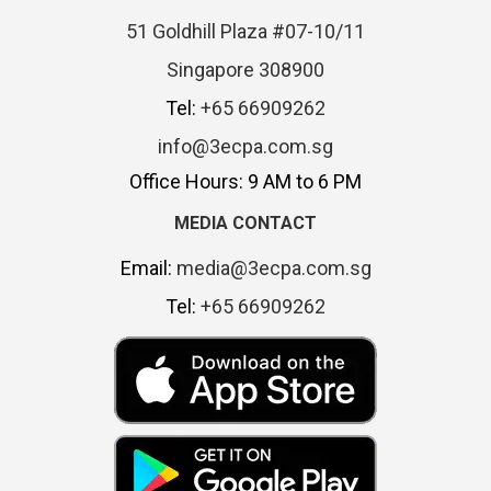
51 Goldhill Plaza #07-10/11
Singapore 308900
Tel:
+65 66909262
info@3ecpa.com.sg
Office Hours: 9 AM to 6 PM
MEDIA CONTACT
Email:
media@3ecpa.com.sg
Tel:
+65 66909262