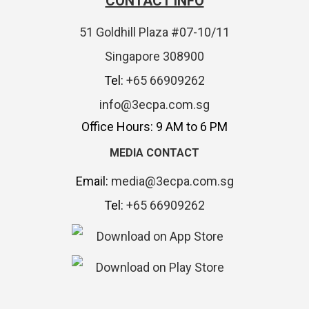
CONTACT INFO
51 Goldhill Plaza #07-10/11
Singapore 308900
Tel:
+65 66909262
info@3ecpa.com.sg
Office Hours: 9 AM to 6 PM
MEDIA CONTACT
Email:
media@3ecpa.com.sg
Tel:
+65 66909262