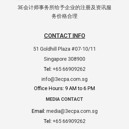
3E会计师事务所给予企业的注册及资讯服
务价格合理
CONTACT INFO
51 Goldhill Plaza #07-10/11
Singapore 308900
Tel:
+65 66909262
info@3ecpa.com.sg
Office Hours: 9 AM to 6 PM
MEDIA CONTACT
Email:
media@3ecpa.com.sg
Tel:
+65 66909262