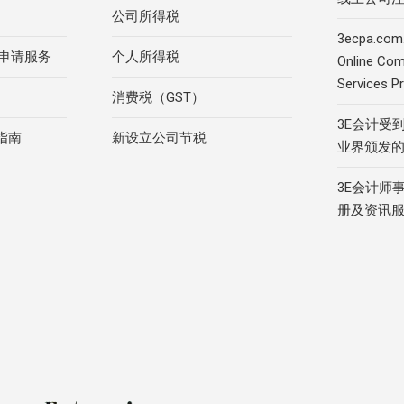
公司所得税
3ecpa.com.
R申请服务
个人所得税
Online Com
Services Pr
消费税（GST）
3E会计受
指南
新设立公司节税
业界颁发
3E会计师
册及资讯