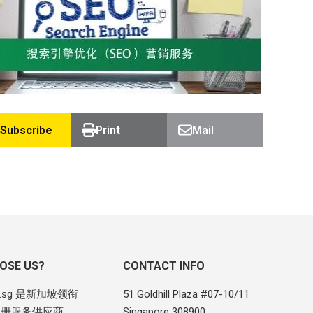
Subscribe
Print
Mail
OSE US?
CONTACT INFO
om.sg 是新加坡领衔
51 Goldhill Plaza #07-10/11
注册服务供应商
Singapore 308900