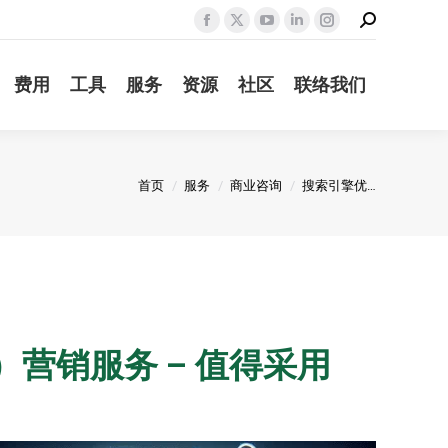
Search:
Facebook
X
YouTube
Linkedin
Instagram
page
page
page
page
page
费用
工具
服务
资源
社区
联络我们
opens
opens
opens
opens
opens
in
in
in
in
in
new
new
new
new
new
window
window
window
window
window
您在这里：
首页
服务
商业咨询
搜索引擎优…
）营销服务 – 值得采用