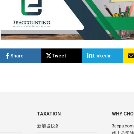
Share
Tweet
Linkedin
TAXATION
WHY CHO
新加坡税务
3ecpa.c
线上公司