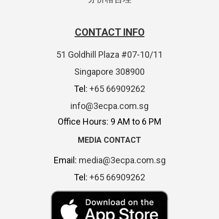
CONTACT INFO
51 Goldhill Plaza #07-10/11
Singapore 308900
Tel:
+65 66909262
info@3ecpa.com.sg
Office Hours: 9 AM to 6 PM
MEDIA CONTACT
Email:
media@3ecpa.com.sg
Tel:
+65 66909262