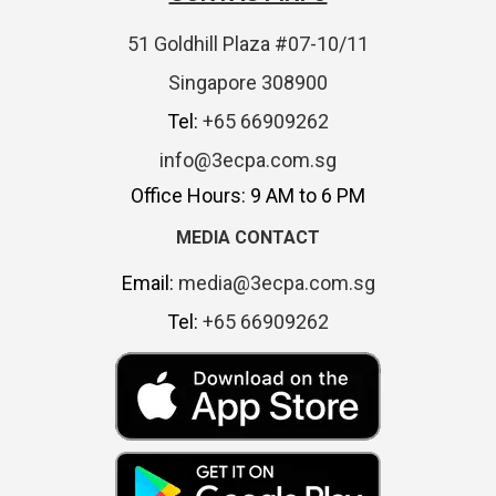
51 Goldhill Plaza #07-10/11
Singapore 308900
Tel:
+65 66909262
info@3ecpa.com.sg
Office Hours: 9 AM to 6 PM
MEDIA CONTACT
Email:
media@3ecpa.com.sg
Tel:
+65 66909262