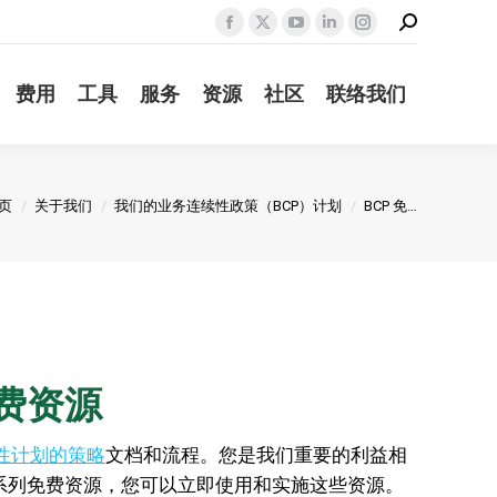
Search:
Facebook
X
YouTube
Linkedin
Instagram
page
page
page
page
page
费用
工具
服务
资源
社区
联络我们
opens
opens
opens
opens
opens
in
in
in
in
in
new
new
new
new
new
window
window
window
window
window
您在这里：
页
关于我们
我们的业务连续性政策（BCP）计划
BCP 免…
费资源
性计划的策略
文档和流程。您是我们重要的利益相
了一系列免费资源，您可以立即使用和实施这些资源。