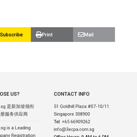
Subscribe
Print
Mail
OSE US?
CONTACT INFO
om.sg 是新加坡领衔
51 Goldhill Plaza #07-10/11
注册服务供应商
Singapore 308900
Tel:
+65 66909262
sg is a Leading
info@3ecpa.com.sg
pany Registration