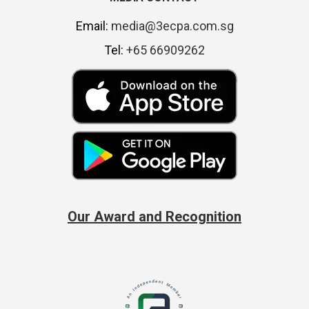
Email:
media@3ecpa.com.sg
Tel:
+65 66909262
Our Award and Recognition