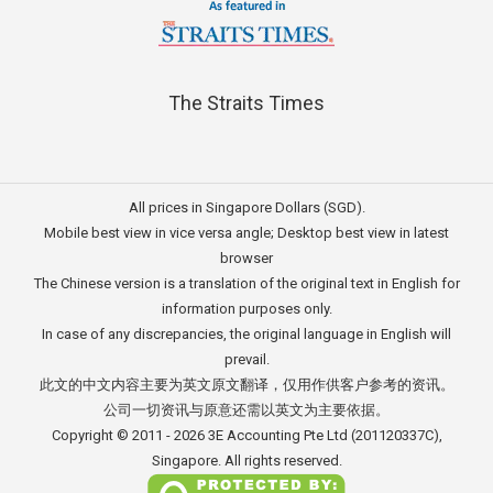
The Straits Times
All prices in Singapore Dollars (SGD).
Mobile best view in vice versa angle; Desktop best view in latest
browser
The Chinese version is a translation of the original text in English for
information purposes only.
In case of any discrepancies, the original language in English will
prevail.
此文的中文内容主要为英文原文翻译，仅用作供客户参考的资讯。
公司一切资讯与原意还需以英文为主要依据。
Copyright © 2011 - 2026
3E Accounting Pte Ltd
(201120337C),
Singapore. All rights reserved.