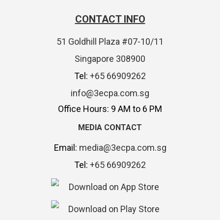
CONTACT INFO
51 Goldhill Plaza #07-10/11
Singapore 308900
Tel:
+65 66909262
info@3ecpa.com.sg
Office Hours: 9 AM to 6 PM
MEDIA CONTACT
Email:
media@3ecpa.com.sg
Tel:
+65 66909262