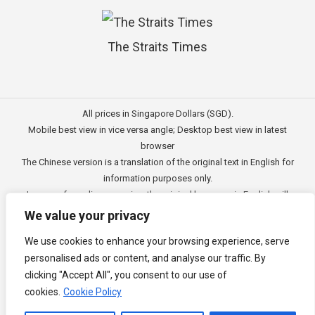
The Straits Times
All prices in Singapore Dollars (SGD).
Mobile best view in vice versa angle; Desktop best view in latest
browser
The Chinese version is a translation of the original text in English for
information purposes only.
In case of any discrepancies, the original language in English will
prevail.
We value your privacy
此文的中文内容主要为英文原文翻译，仅用作供客户参考的资讯。
We use cookies to enhance your browsing experience, serve
公司一切资讯与原意还需以英文为主要依据。
personalised ads or content, and analyse our traffic. By
Copyright © 2011 - 2026
3E Accounting Pte Ltd
(201120337C),
clicking "Accept All", you consent to our use of
Singapore. All rights reserved.
cookies.
Cookie Policy