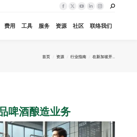
Search:
Facebook
X
YouTube
Linkedin
Instagram
page
page
page
page
page
费用
工具
服务
资源
社区
联络我们
opens
opens
opens
opens
opens
in
in
in
in
in
new
new
new
new
new
window
window
window
window
window
您在这里：
首页
资源
行业指南
在新加坡开…
品啤酒酿造业务