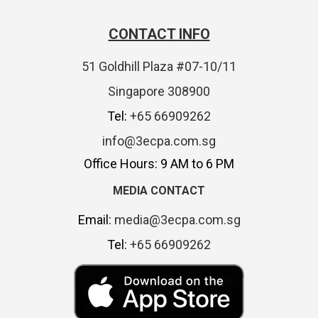
CONTACT INFO
51 Goldhill Plaza #07-10/11
Singapore 308900
Tel:
+65 66909262
info@3ecpa.com.sg
Office Hours: 9 AM to 6 PM
MEDIA CONTACT
Email:
media@3ecpa.com.sg
Tel:
+65 66909262