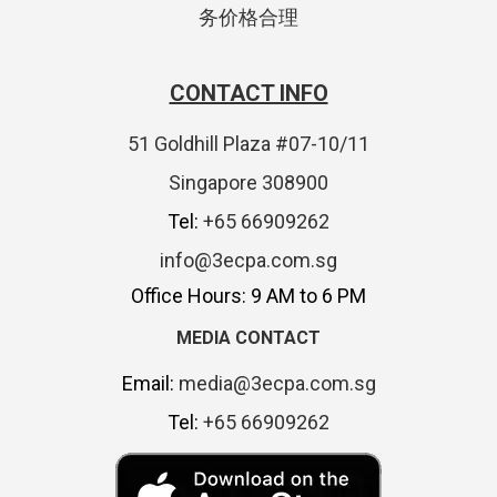
务价格合理
CONTACT INFO
51 Goldhill Plaza #07-10/11
Singapore 308900
Tel:
+65 66909262
info@3ecpa.com.sg
Office Hours: 9 AM to 6 PM
MEDIA CONTACT
Email:
media@3ecpa.com.sg
Tel:
+65 66909262