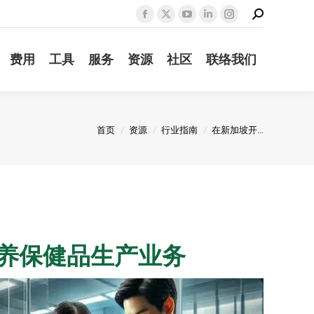
Search:
Facebook
X
YouTube
Linkedin
Instagram
page
page
page
page
page
费用
工具
服务
资源
社区
联络我们
opens
opens
opens
opens
opens
in
in
in
in
in
new
new
new
new
new
window
window
window
window
window
您在这里：
首页
资源
行业指南
在新加坡开…
养保健品生产业务