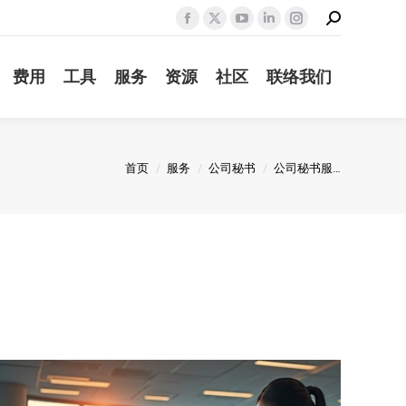
Search:
Facebook
X
YouTube
Linkedin
Instagram
page
page
page
page
page
费用
工具
服务
资源
社区
联络我们
opens
opens
opens
opens
opens
in
in
in
in
in
new
new
new
new
new
window
window
window
window
window
您在这里：
首页
服务
公司秘书
公司秘书服…